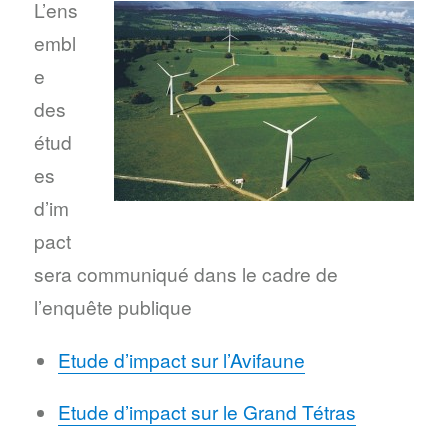
L’ens
embl
e
des
étud
es
d’im
pact
sera communiqué dans le cadre de
l’enquête publique
Etude d’impact sur l’Avifaune
Etude d’impact sur le Grand Tétras