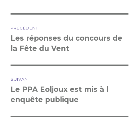
Navigation
PRÉCÉDENT
de
Les réponses du concours de
Article
la Fête du Vent
précédent :
l'article
SUIVANT
Le PPA Eoljoux est mis à l
Article
enquête publique
suivant :